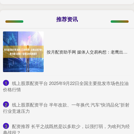
推荐资讯
按月配资助手网 媒体人交易构想：老鹰出里萨谢+希尔德+2首轮+1首轮互换得到墨菲
1
​线上股票配资平台 2025年9月22日全国主要批发市场色拉油
价格行情
2
​线上股票配资平台 半年改款、一年换代 汽车“快消品化”折射
行业竞速压力
3
​配资推荐 长平之战既然是以多欺少，以强打弱，为啥列为经
典战役？