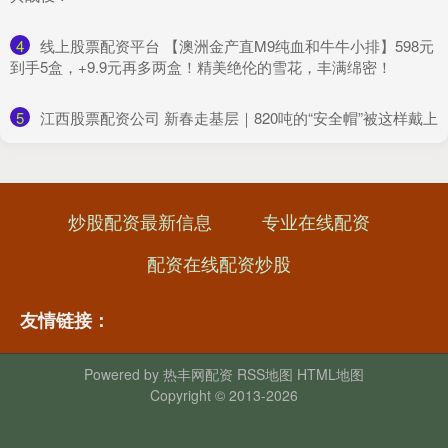
4
​线上股票配资平台 【澳洲金产直M9纯血和牛牛小排】598元
到手5盒，+9.9元再多两盒！精美绝伦的雪花，丰满绵密！
5
​江西股票配资公司 新春走基层｜820吨的“安全帽”被这样戴上
炒股配资最新信息
专业在线配资
配资在线配资炒股
友情链接：
Powered by
热丰网配资
RSS地图
HTML地图
Copyright
© 2013-2026