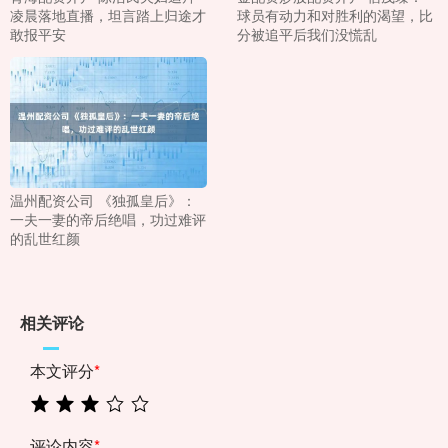
凌晨落地直播，坦言踏上归途才
球员有动力和对胜利的渴望，比
敢报平安
分被追平后我们没慌乱
温州配资公司 《独孤皇后》：
一夫一妻的帝后绝唱，功过难评
的乱世红颜
相关评论
本文评分
*
评论内容
*