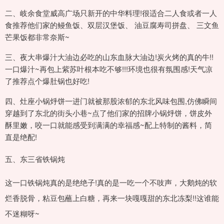
二、岐余食堂威高广场只新开的中华料理!很适合二人食或者一人
食推荐他们家的鳗鱼饭、双层汉堡饭、 油豆腐寿司拼盘、 三文鱼
芒果饭都非常奈斯~
三、夜大串爆汁大油边必吃的山东血脉大油边!炭火烤的真的牛!!
一口爆汁~再包上紫苏叶根本吃不够!!!环境也很有氛围感!天气凉
了推荐点个爆肚锅也好吃!
四、灶座小锅烀饼一进门就被那股浓郁的东北风味包围,仿佛瞬间
穿越到了东北的街头小巷~点了他们家的招牌小锅烀饼，饼皮外
酥里嫩，咬一口就能感受到满满的幸福感~配上特制的酱料，简
直是绝配!
五、东三省铁锅炖
这一口铁锅炖真的是绝绝子!真的是一吃一个不吱声，大鹅炖的软
烂香脱骨，粘豆包蘸上白糖，再来一块嘎嘎甜的东北冻梨!!这谁能
不迷糊呀~