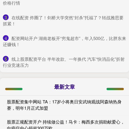
价格行情
3
​在线配资 炸圈了！剑桥大学突然“封杀”托福了？转战雅思要
抓紧！
4
​配资网站开户 湖南老板开“穷鬼超市”，年入500亿，比胖东来
还赚钱！
5
​线上股票配资平台 半年改款、一年换代 汽车“快消品化”折射
行业竞速压力
最新文章
股票配资集中网站 TA：17岁小将奥日安武纳观战阿森纳热身
赛，明年1月正式加盟
股票正规配资开户 持续做公益！马卡：梅西多次捐助献爱心，
向癌症中心捐超300万欧